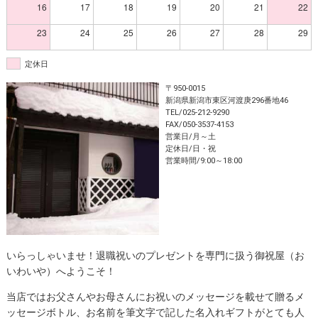
16
17
18
19
20
21
22
23
24
25
26
27
28
29
定休日
〒950-0015
新潟県新潟市東区河渡庚296番地46
TEL/025-212-9290
FAX/050-3537-4153
営業日/月～土
定休日/日・祝
営業時間/9:00～18:00
いらっしゃいませ！退職祝いのプレゼントを専門に扱う御祝屋（お
いわいや）へようこそ！
当店ではお父さんやお母さんにお祝いのメッセージを載せて贈るメ
ッセージボトル、お名前を筆文字で記した名入れギフトがとても人