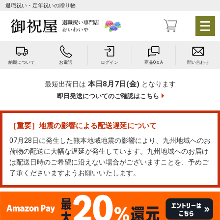
退職祝い・定年祝いの贈り物
メ
ニ
ュ
ー
納期について
お電話
ログイン
商品Q＆A
問い合わせ
を
開
本日8月7日(金)
最短出荷日は
となります
く
即日発送についてのご確認はこちら
［重要］地震の影響による配送遅延について
07月28日に発生した熊本地域地震の影響により、九州地域へのお
荷物の配送に大幅な遅延が発生しています。九州地域へのお届け
は配送日時のご希望に沿えない場合がございますことを、予めご
了承くださいますようお願いいたします。