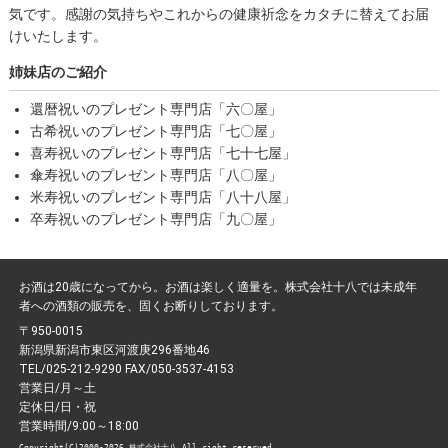
気です。感謝の気持ちやこれからの健康祈念をカタチに替えてお届
けいたします。
姉妹店のご紹介
還暦祝いのプレゼント専門店「六〇屋」
古希祝いのプレゼント専門店「七〇屋」
喜寿祝いのプレゼント専門店「七十七屋」
傘寿祝いのプレゼント専門店「八〇屋」
米寿祝いのプレゼント専門店「八十八屋」
卒寿祝いのプレゼント専門店「九〇屋」
お酒は20歳になってから。お酒は楽しく適量を。株式会社十八では未成年
者への酒類の販売を、固くお断りしております。
〒950-0015
新潟県新潟市東区河渡庚296番地46
TEL/025-212-9290 FAX/050-3537-4153
営業日/月～土
定休日/日・祝
営業時間/9:00～18:00
Copyright(C)2000-2026 株式会社十八 All.right.reserved.