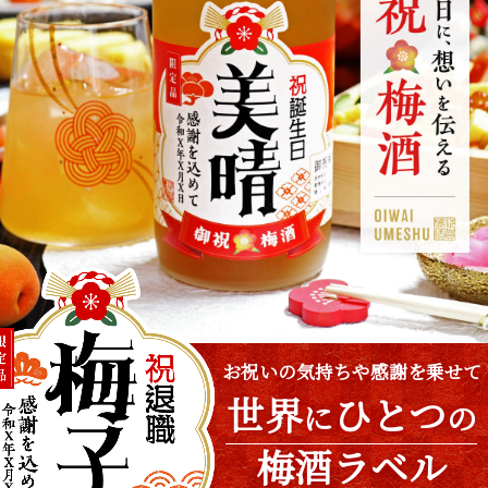
お祝いの気持ちや感謝を乗せて
世界
ひとつ
に
の
梅酒ラベル