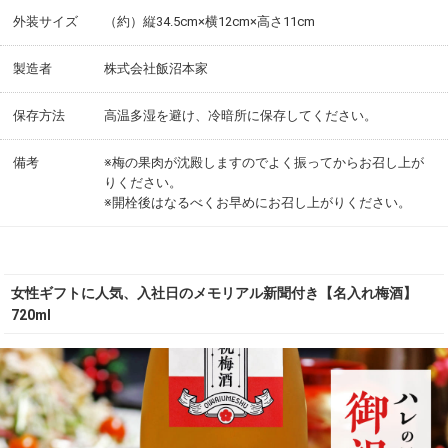
外装サイズ
（約）縦34.5cm×横12cm×高さ11cm
製造者
株式会社飯沼本家
保存方法
高温多湿を避け、冷暗所に保存してください。
備考
※梅の果肉が沈殿しますのでよく振ってからお召し上が
りください。
※開栓後はなるべくお早めにお召し上がりください。
女性ギフトに人気、入社日のメモリアル新聞付き【名入れ梅酒】
720ml