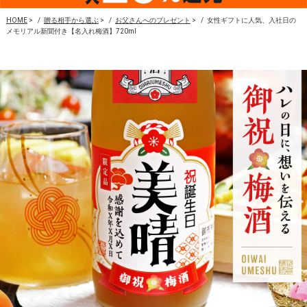
HOME
>
贈る相手から選ぶ
>
お父さんへのプレゼント
>
女性ギフトに人気、入社日の
メモリアル新聞付き【名入れ梅酒】720ml