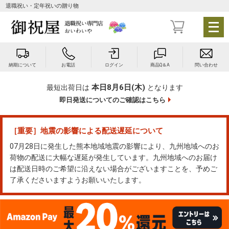
退職祝い・定年祝いの贈り物
メ
ニ
ュ
ー
納期について
お電話
ログイン
商品Q＆A
問い合わせ
を
開
本日8月6日(木)
最短出荷日は
となります
く
即日発送についてのご確認はこちら
［重要］地震の影響による配送遅延について
07月28日に発生した熊本地域地震の影響により、九州地域へのお
荷物の配送に大幅な遅延が発生しています。九州地域へのお届け
は配送日時のご希望に沿えない場合がございますことを、予めご
了承くださいますようお願いいたします。