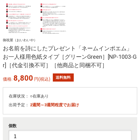
御祝屋（おいわいや）
お名前を詩にしたプレゼント「ネームインポエム」
お一人様用色紙タイプ［グリーンGreen］[NP-1003-G
r]［代金引換不可］［他商品と同梱不可］
8,800
送料無料
価格:
円
(税込)
在庫状況：
○在庫あり
出荷予定：
2週間～3週間程度でお届け
個数