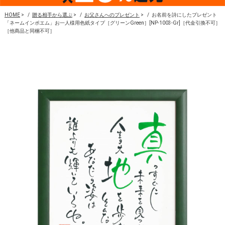
HOME
>
贈る相手から選ぶ
>
お父さんへのプレゼント
>
お名前を詩にしたプレゼント
「ネームインポエム」お一人様用色紙タイプ［グリーンGreen］[NP-1003-Gr]［代金引換不可］
［他商品と同梱不可］