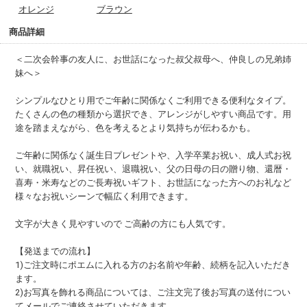
オレンジ
ブラウン
商品詳細
＜二次会幹事の友人に、お世話になった叔父叔母へ、仲良しの兄弟姉
妹へ＞
シンプルなひとり用でご年齢に関係なくご利用できる便利なタイプ。
たくさんの色の種類から選択でき、アレンジがしやすい商品です。用
途を踏まえながら、色を考えるとより気持ちが伝わるかも。
ご年齢に関係なく誕生日プレゼントや、入学卒業お祝い、成人式お祝
い、就職祝い、昇任祝い、退職祝い、父の日母の日の贈り物、還暦・
喜寿・米寿などのご長寿祝いギフト、お世話になった方へのお礼など
様々なお祝いシーンで幅広く利用できます。
文字が大きく見やすいので ご高齢の方にも人気です。
【発送までの流れ】
1)ご注文時にポエムに入れる方のお名前や年齢、続柄を記入いただき
ます。
2)お写真を飾れる商品については、ご注文完了後お写真の送付につい
てメールでご連絡させていただきます。