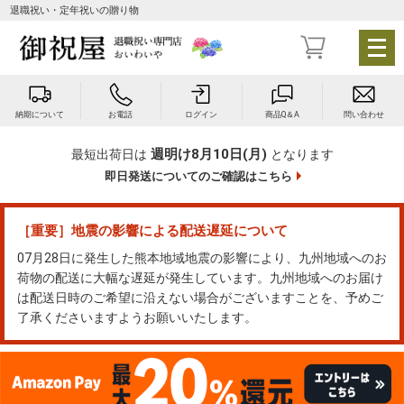
退職祝い・定年祝いの贈り物
メ
ニ
ュ
ー
納期について
お電話
ログイン
商品Q＆A
問い合わせ
を
開
週明け8月10日(月)
最短出荷日は
となります
く
即日発送についてのご確認はこちら
［重要］地震の影響による配送遅延について
07月28日に発生した熊本地域地震の影響により、九州地域へのお
荷物の配送に大幅な遅延が発生しています。九州地域へのお届け
は配送日時のご希望に沿えない場合がございますことを、予めご
了承くださいますようお願いいたします。