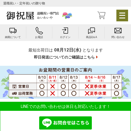
退職祝い・定年祝いの贈り物
メ
ニ
ュ
ー
納期について
お電話
ログイン
商品Q＆A
問い合わせ
を
開
08月12日(水)
最短出荷日は
となります
く
即日発送についてのご確認はこちら
LINEでのお問い合わせは休日も対応いたします！