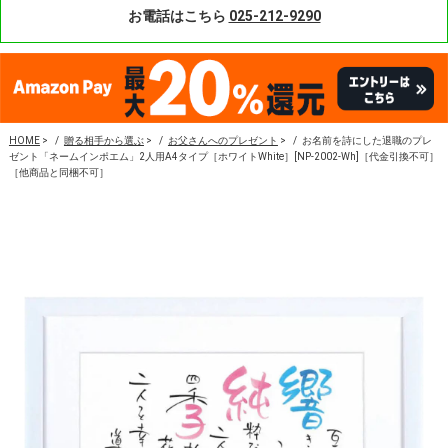
お電話はこちら
025-212-9290
HOME
>
贈る相手から選ぶ
>
お父さんへのプレゼント
>
お名前を詩にした退職のプレ
ゼント「ネームインポエム」2人用A4タイプ［ホワイトWhite］[NP-2002-Wh]［代金引換不可］
［他商品と同梱不可］