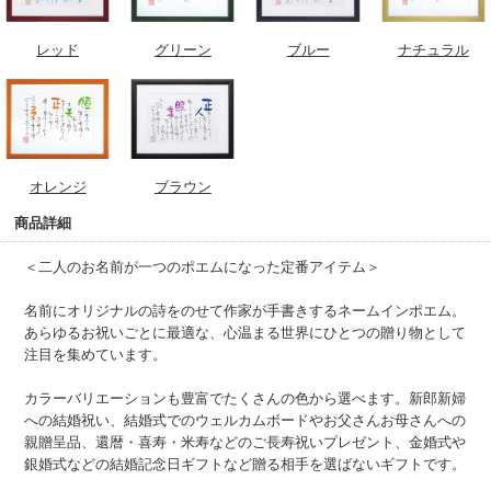
レッド
グリーン
ブルー
ナチュラル
オレンジ
ブラウン
商品詳細
＜二人のお名前が一つのポエムになった定番アイテム＞
名前にオリジナルの詩をのせて作家が手書きするネームインポエム。
あらゆるお祝いごとに最適な、心温まる世界にひとつの贈り物として
注目を集めています。
カラーバリエーションも豊富でたくさんの色から選べます。新郎新婦
への結婚祝い、結婚式でのウェルカムボードやお父さんお母さんへの
親贈呈品、還暦・喜寿・米寿などのご長寿祝いプレゼント、金婚式や
銀婚式などの結婚記念日ギフトなど贈る相手を選ばないギフトです。