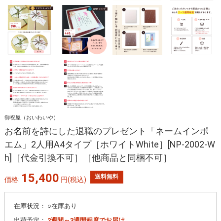
御祝屋（おいわいや）
お名前を詩にした退職のプレゼント「ネームインポ
エム」2人用A4タイプ［ホワイトWhite］[NP-2002-W
h]［代金引換不可］［他商品と同梱不可］
15,400
送料無料
価格:
円
(税込)
在庫状況：
○在庫あり
出荷予定：
2週間～3週間程度でお届け