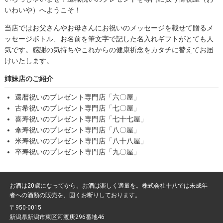
いわいや）へようこそ！
当店ではお父さんやお母さんにお祝いのメッセージを載せて贈るメ
ッセージボトル、お名前を筆文字で記した名入れギフトがとても人
気です。感謝の気持ちやこれからの健康祈念をカタチに替えてお届
けいたします。
姉妹店のご紹介
還暦祝いのプレゼント専門店「六〇屋」
古希祝いのプレゼント専門店「七〇屋」
喜寿祝いのプレゼント専門店「七十七屋」
傘寿祝いのプレゼント専門店「八〇屋」
米寿祝いのプレゼント専門店「八十八屋」
卒寿祝いのプレゼント専門店「九〇屋」
お酒は20歳になってから。お酒は楽しく適量を。株式会社十八では未成年
者への酒類の販売を、固くお断りしております。
〒950-0015
新潟県新潟市東区河渡庚296番地46