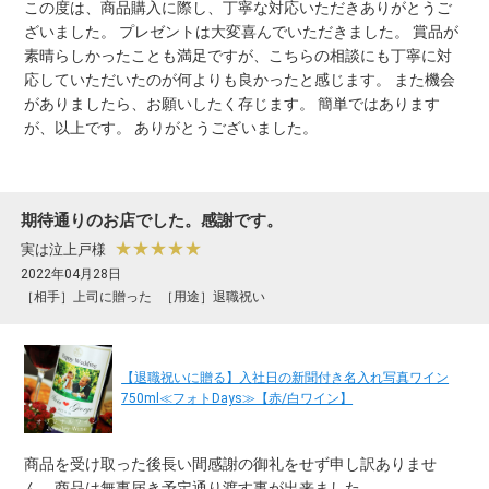
この度は、商品購入に際し、丁寧な対応いただきありがとうご
ざいました。 プレゼントは大変喜んでいただきました。 賞品が
素晴らしかったことも満足ですが、こちらの相談にも丁寧に対
応していただいたのが何よりも良かったと感じます。 また機会
がありましたら、お願いしたく存じます。 簡単ではあります
が、以上です。 ありがとうございました。
期待通りのお店でした。感謝です。
★★★★★
実は泣上戸様
2022年04月28日
［相手］上司に贈った
［用途］退職祝い
【退職祝いに贈る】入社日の新聞付き名入れ写真ワイン
750ml≪フォトDays≫【赤/白ワイン】
商品を受け取った後長い間感謝の御礼をせず申し訳ありませ
ん。商品は無事届き予定通り渡す事が出来ました。