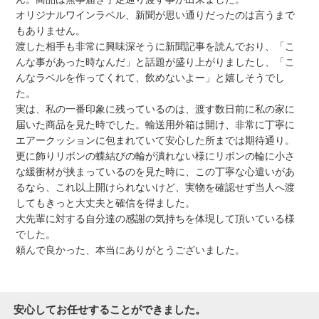
オリジナルワインラベル、新聞が思い通りだったのは言うまで
もありません。
渡した相手も非常に興味深そうに新聞記事を読んでおり、「こ
んな事があった時なんだ」と話題が盛り上がりましたし、「こ
んなラベルを作ってくれて、飲めないよー」と嬉しそうでし
た。
実は、私の一番印象に残っているのは、渡す数日前に私の家に
届いた商品を見た時でした。輸送用外箱は開け、非常に丁寧に
エアークッションに包まれていて安心した所までは期待通り。
更に飾りリボンの蝶結びの輪が潰れない様にリボンの輪に小さ
な緩衝材が挟まっているのを見た時に、この丁寧な心遣いがあ
るなら、これ以上開けられないけど、実物を確認せず当人へ渡
してもきっと大丈夫と確信を得ました。
大先輩に対する自分達の感謝の気持ちを体現して頂いている様
でした。
頼んで良かった、本当にありがとうございました。
安心してお任せすることができました。