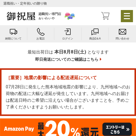
退職祝い・定年祝いの贈り物
メ
ニ
ュ
ー
納期について
お電話
ログイン
商品Q＆A
問い合わせ
を
開
本日8月8日(土)
最短出荷日は
となります
く
即日発送についてのご確認はこちら
［重要］地震の影響による配送遅延について
07月28日に発生した熊本地域地震の影響により、九州地域へのお
荷物の配送に大幅な遅延が発生しています。九州地域へのお届け
は配送日時のご希望に沿えない場合がございますことを、予めご
了承くださいますようお願いいたします。