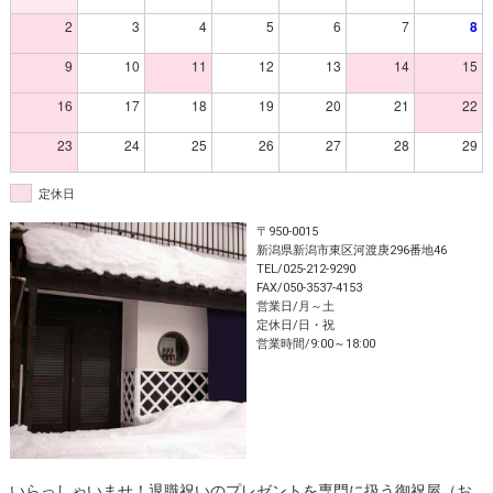
2
3
4
5
6
7
8
9
10
11
12
13
14
15
16
17
18
19
20
21
22
23
24
25
26
27
28
29
定休日
〒950-0015
新潟県新潟市東区河渡庚296番地46
TEL/025-212-9290
FAX/050-3537-4153
営業日/月～土
定休日/日・祝
営業時間/9:00～18:00
いらっしゃいませ！退職祝いのプレゼントを専門に扱う御祝屋（お