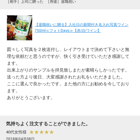
［相手］上司に贈った
［用途］退職祝い
【退職祝いに贈る】入社日の新聞付き名入れ写真ワイン
750ml≪フォトDays≫【赤/白ワイン】
図々しく写真を２枚送付し、レイアウトまで決めて下さいと無
理な依頼だと思うのですが、快く引き受けていただき感謝して
ます。
出来上がりのサンプルを拝見致しまたが素晴らしかったです。
送った方より後日、大変感謝されたお礼をいただきました。
ここに選んで良かったです。また他の方にお勧めを今しており
ます。
ありがとうございます。
気持ちよく注文することができました。
★★★★★
40代女性様
2018年04月08日