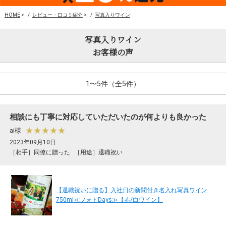
HOME
>
レビュー・口コミ紹介
>
写真入りワイン
写真入りワイン
お客様の声
1〜5件（全5件）
相談にも丁寧に対応していただいたのが何よりも良かった
★★★★★
ai様
2023年09月10日
［相手］同僚に贈った
［用途］退職祝い
【退職祝いに贈る】入社日の新聞付き名入れ写真ワイン
750ml≪フォトDays≫【赤/白ワイン】