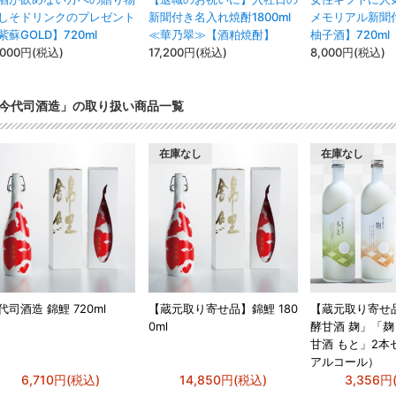
しそドリンクのプレゼント
新聞付き名入れ焼酎1800ml
メモリアル新聞
紫蘇GOLD】720ml
≪華乃翠≫【酒粕焼酎】
柚子酒】720ml
,000円(税込)
17,200円(税込)
8,000円(税込)
今代司酒造」の取り扱い商品一覧
在庫なし
在庫なし
代司酒造 錦鯉 720ml
【蔵元取り寄せ品】錦鯉 180
【蔵元取り寄せ
0ml
酵甘酒 麹」「
甘酒 もと」2本
アルコール）
6,710円(税込)
14,850円(税込)
3,356円