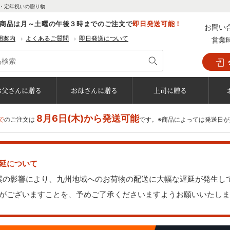
・定年祝いの贈り物
商品は月～土曜の午後３時までのご注文で
即日発送可能！
お問い
用案内
よくあるご質問
即日発送について
営業
お父さんに贈る
お母さんに贈る
上司に贈る
8月6日(木)から発送可能
で
のご注文は
です。※商品によっては発送日
延について
地震の影響により、九州地域へのお荷物の配送に大幅な遅延が発生し
がございますことを、予めご了承くださいますようお願いいたしま