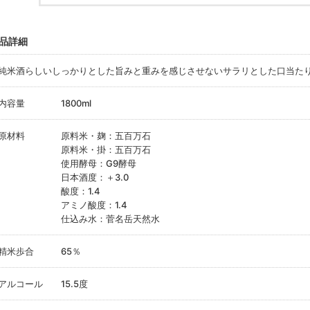
品詳細
純米酒らしいしっかりとした旨みと重みを感じさせないサラリとした口当た
内容量
1800ml
原材料
原料米・麹：五百万石
原料米・掛：五百万石
使用酵母：G9酵母
日本酒度：＋3.0
酸度：1.4
アミノ酸度：1.4
仕込み水：菅名岳天然水
精米歩合
65％
アルコール
15.5度