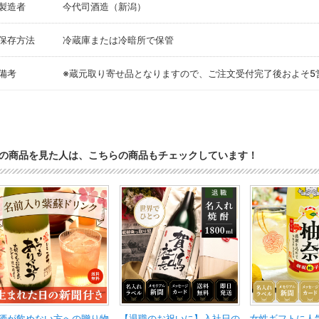
製造者
今代司酒造（新潟）
保存方法
冷蔵庫または冷暗所で保管
備考
※蔵元取り寄せ品となりますので、ご注文受付完了後およそ5
の商品を見た人は、こちらの商品もチェックしています！
酒が飲めない方への贈り物
【退職のお祝いに】入社日の
女性ギフトに人