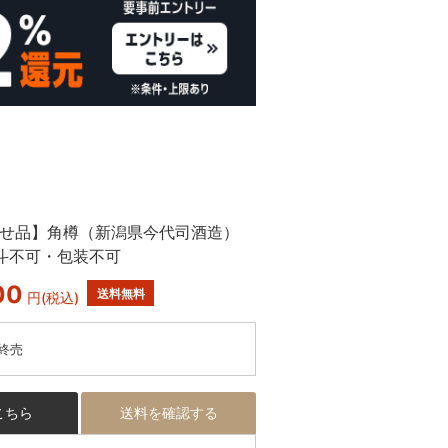
せ品】角樽（新潟県今代司酒造）
斗不可・包装不可
00
送料無料
円
(税込)
終売
こちら
送料を確認する