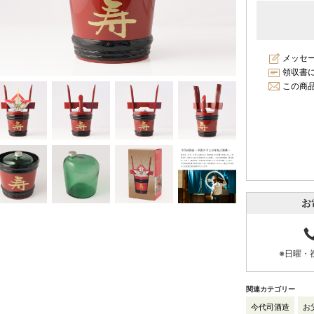
メッセ
領収書
この商
お
※日曜・
関連カテゴリー
今代司酒造
お