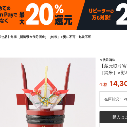
寄せ品】角樽（新潟県今代司酒造）［純米］※熨斗不可・包装不可
今代司酒造
【蔵元取り寄
［純米］※熨
14,3
価格:
在庫状況：
×
購入は