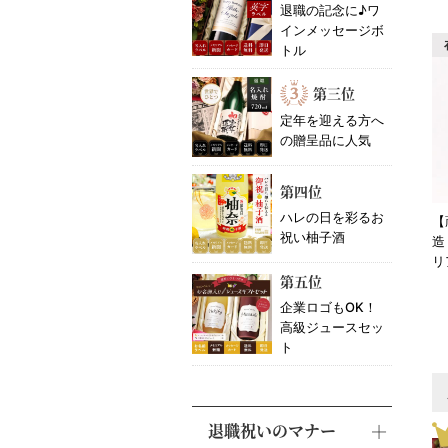
退職の記念に♪ワ
インメッセージボ
トル
第三位
定年を迎える方へ
の贈呈品に人気
第四位
ハレの日を彩るお
【
祝い柚子酒
造
リ
第五位
企業ロゴもOK！
高級ジュースセッ
ト
退職祝いのマナー