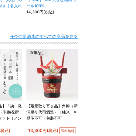
付き【名入れ
ール100%
14,300円(税込)
→今代司酒造のすべての商品を見る
在庫なし
品】「麹・発
【蔵元取り寄せ品】角樽（新
麹・乳酸発酵
潟県今代司酒造）［純米］※
セット（ノン
熨斗不可・包装不可
(税込)
14,300円(税込)
送料無料