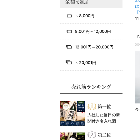
金額
で選ぶ
は
【
～8,000円
11
8,001円～12,000円
「
12,001円～20,000円
～20,001円
売れ筋ランキング
第一位
今
入社した当日の新
聞付き名入れ酒
第二位