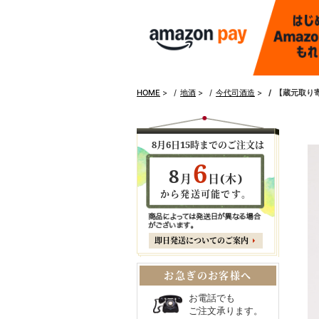
HOME
>
地酒
>
今代司酒造
>
【蔵元取り
8月6日15時までのご注文は
6
8
月
日(木)
から発送可能です。
即日発送についてのご案内
お急ぎのお客様へ
お電話でも
ご注文承ります。