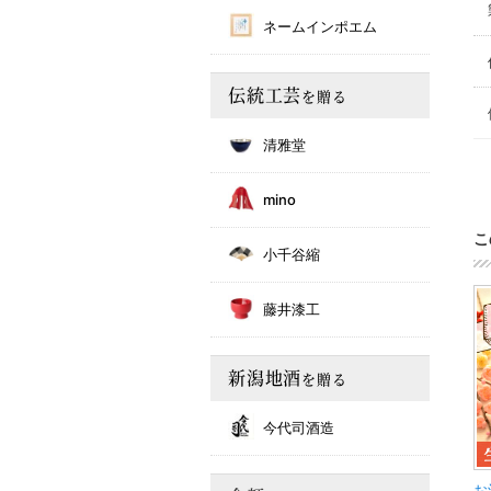
ネームインポエム
伝統工芸
を贈る
清雅堂
mino
こ
小千谷縮
藤井漆工
新潟地酒
を贈る
今代司酒造
お