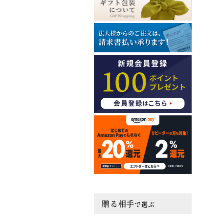
贈る相手
で選ぶ