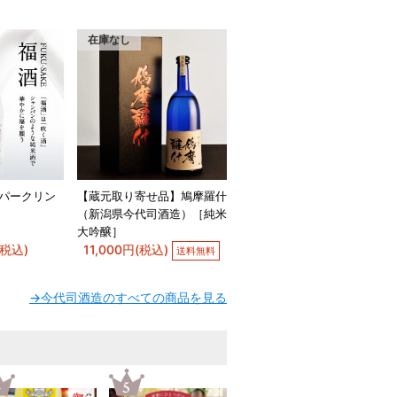
在庫なし
スパークリン
【蔵元取り寄せ品】鳩摩羅什
（新潟県今代司酒造）［純米
大吟醸］
(税込)
11,000円(税込)
送料無料
→今代司酒造のすべての商品を見る