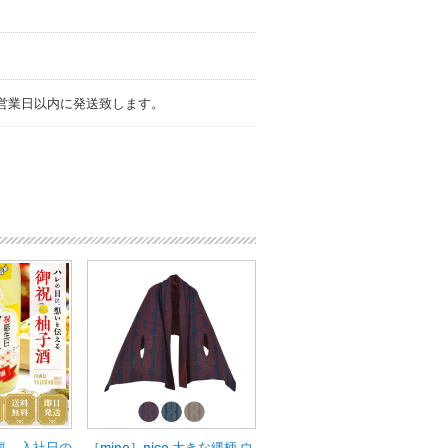
営業日以内に発送致します。
気、入社日の
［mino］nico 大きな縄柄 ウ