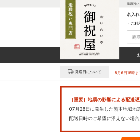
退職祝い
名入れ
ご利
発送日について
8月6日15時ま
［重要］地震の影響による配送遅
07月28日に発生した熊本地域
配送日時のご希望に沿えない場合